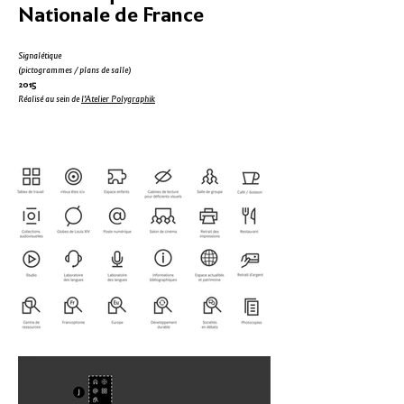
Nationale de France
Signalétique
(pictogrammes / plans de salle)
2015
Réalisé au sein de
l'Atelier Polygraphik